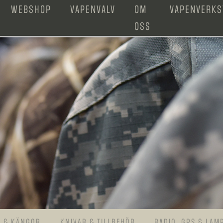
WEBSHOP
VAPENVALV
OM
VAPENVERKS
OSS
R & KÄNGOR
KNIVAR & TILLBEHÖR
RADIO, GPS & LAM