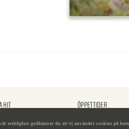
A HIT
ÖPPETTIDER
elövs byväg 6
Mån-Fre 10-18
1 Kristianstad
Lördag 10-15
vår webbplats godkänner du att vi använder cookies på he