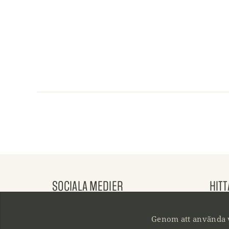
SOCIALA MEDIER
HITT
Besök oss på Facebook
Nöbb
Besök oss på Instagram
291 9
Genom att använda 