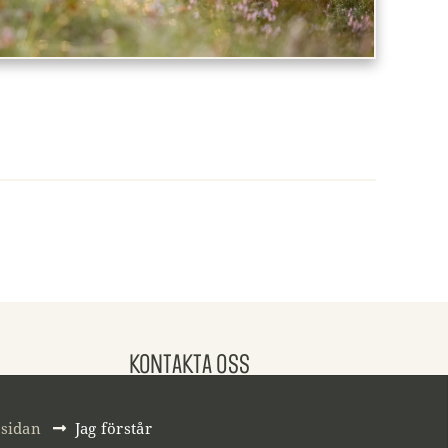
KONTAKTA OSS
044 - 800 01
044 - 236 001
msidan
Jag förstår