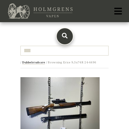
Toggle navigation
/
Dubbelstudsare
/
Browning Erice 9,3x74R 24-4496