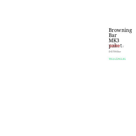
Browning
Bar
MK3
paket
30990
kr
34790
kr
TILLGÄNGLIG