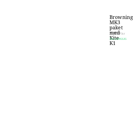
Browning
MK3
paket
med
26990
kr
Kite
TILLGÄNGLIG
K1