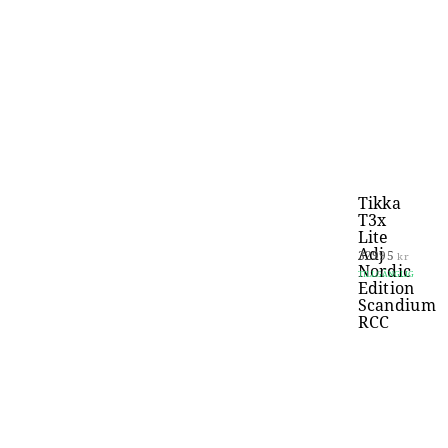
Tikka
T3x
Lite
Adj
32995
kr
Nordic
TILLGÄNGLIG
Edition
Scandium
RCC