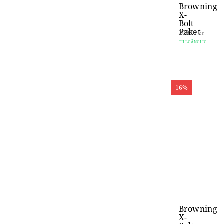
Browning
X-
Bolt
Paket
20990
kr
TILLGÄNGLIG
16%
Browning
X-