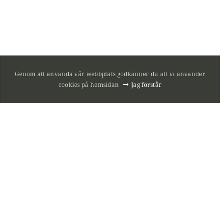
Genom att använda vår webbplats godkänner du att vi använder
cookies på hemsidan
Jag förstår
SOCIALA MEDIER
Besök oss på Facebook
Besök oss på Instagram
HITTA HIT
Nöbbelövs byväg 6
291 91 Kristianstad