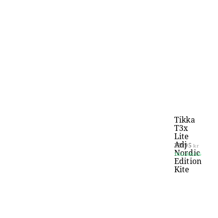
Tikka
T3x
Lite
Adj
32995
kr
Nordic
TILLGÄNGLIG
Edition
Kite