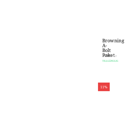
Browning
A-
Bolt
Paket
16990
kr
TILLGÄNGLIG
11%