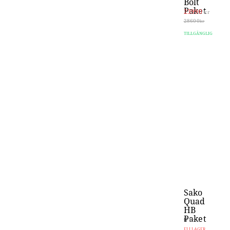
Bolt
Paket
23990
kr
28600
kr
TILLGÄNGLIG
Sako
Quad
HB
Paket
0
kr
EJ I LAGER