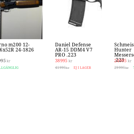
rno m200 12-
Daniel Defense
Schmeis
,6x52R 24-1826
AR-15 DDM4 V7
Hunter
PRO .223
Messers
.223
995
38995
24995
kr
kr
kr
41995
29995
LLGÄNGLIG
EJ I LAGER
kr
kr