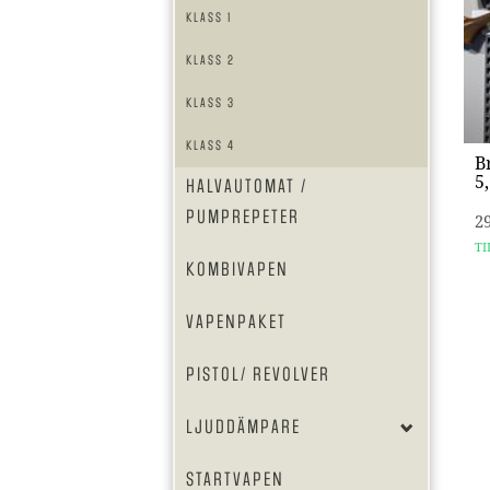
KLASS 1
BEG KULGEVÄR
VÄNSTERVAPEN
KLASS 2
DRILLINGAR
KLASS 3
DUBBELSTUDSARE
KLASS 4
B
5
HALVAUTOMAT /
PUMPREPETER
2
TI
KOMBIVAPEN
VAPENPAKET
PISTOL/ REVOLVER
LJUDDÄMPARE
STARTVAPEN