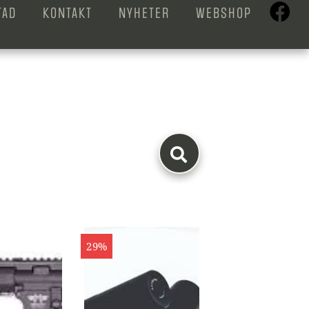
TAD
KONTAKT
NYHETER
WEBSHOP
29%