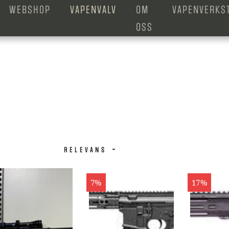
WEBSHOP
VAPENVALV
OM
VAPENVERKS
OSS
RELEVANS
7%
17%