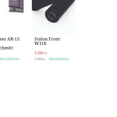
ser AR-15
Stalon Front
W110
chmitt
1280
kr
1799
TILLGÄNGLIG
TILLGÄNGLIG
kr