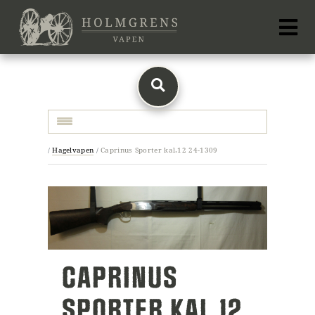
Toggle navigation
/
Hagelvapen
/
Caprinus Sporter kal.12 24-1309
CAPRINUS
SPORTER KAL.12