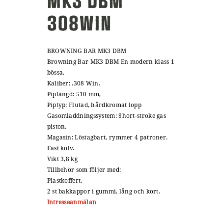
MK3 DBM
308WIN
BROWNING BAR MK3 DBM
Browning Bar MK3 DBM En modern klass 1
bössa.
Kaliber: .308 Win.
Piplängd: 510 mm,
Piptyp: Flutad, hårdkromat lopp
Gasomladdningssystem: Short-stroke gas
piston.
Magasin: Löstagbart, rymmer 4 patroner.
Fast kolv.
Vikt 3,8 kg
Tillbehör som följer med:
Plastkoffert.
2 st bakkappor i gummi, lång och kort.
Intresseanmälan