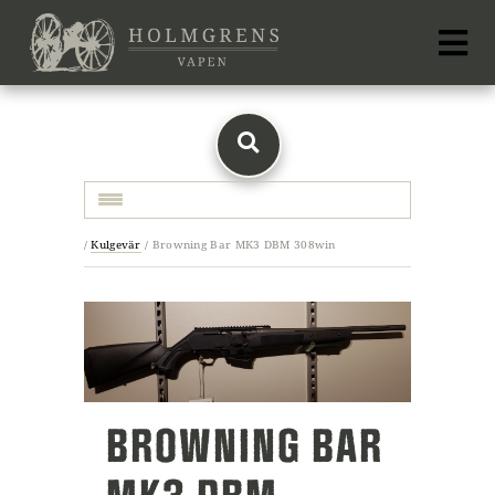
Toggle navigation
/
Kulgevär
/
Browning Bar MK3 DBM 308win
BROWNING BAR