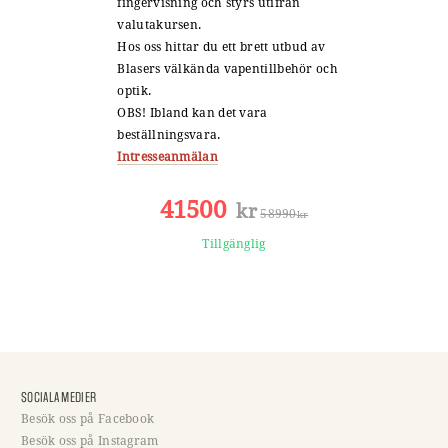
fingervisning och styrs utifrån
valutakursen.
Hos oss hittar du ett brett utbud av
Blasers välkända vapentillbehör och
optik.
OBS! Ibland kan det vara
beställningsvara.
Intresseanmälan
41500
kr
58990
kr
Tillgänglig
SOCIALA MEDIER
Besök oss på Facebook
Besök oss på Instagram