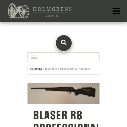
Toggle navigation
/
Kulgevär
/
Blaser R8 Professional Vänster
BLASER R8