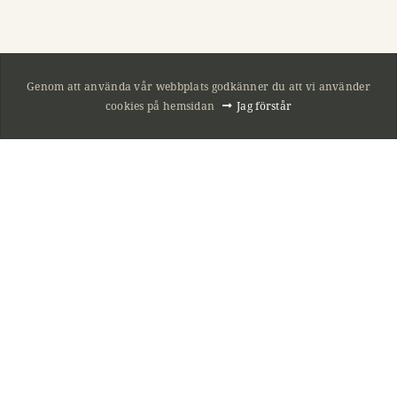
HITTA HIT
Genom att använda vår webbplats godkänner du att vi använder
Nöbbelövs byväg 6
cookies på hemsidan
Jag förstår
291 91 Kristianstad
ÖPPETTIDER
Mån-Fre 10-18
Lördag 10-15
Söndag och helgdagar stängt!
KONTAKTA OSS
044 - 800 01
044 - 236 001
info@jakt-fritid.com