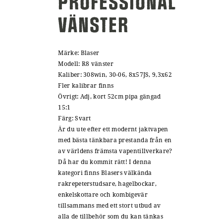
PROFESSIONAL
VÄNSTER
Märke: Blaser
Modell: R8 vänster
Kaliber: 308win, 30-06, 8x57JS, 9,3x62
Fler kalibrar finns
Övrigt: Adj, kort 52cm pipa gängad
15:1
Färg: Svart
Är du ute efter ett modernt jaktvapen
med bästa tänkbara prestanda från en
av världens främsta vapentillverkare?
Då har du kommit rätt! I denna
kategori finns Blasers välkända
rakrepeterstudsare, hagelbockar,
enkelskottare och kombigevär
tillsammans med ett stort utbud av
alla de tillbehör som du kan tänkas