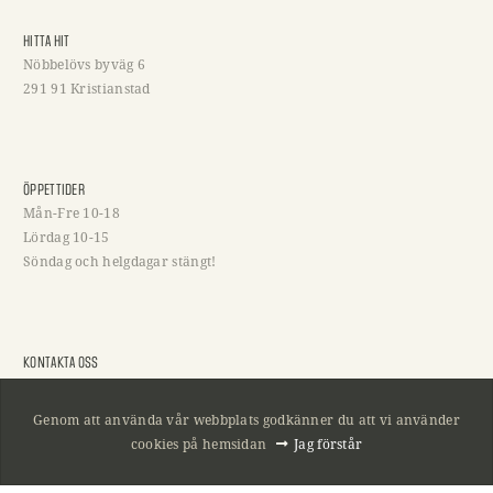
HITTA HIT
Nöbbelövs byväg 6
291 91 Kristianstad
ÖPPETTIDER
Mån-Fre 10-18
Lördag 10-15
Söndag och helgdagar stängt!
KONTAKTA OSS
044 - 800 01
044 - 236 001
Genom att använda vår webbplats godkänner du att vi använder
info@jakt-fritid.com
cookies på hemsidan
Jag förstår