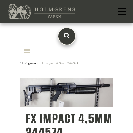
Toggle navigation
/
Luftgevär
/
FX Impact 4,5mm 244574
FX IMPACT 4,5MM
244574