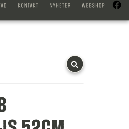
TAD
KONTAKT
NYHETER
WEBSHOP
8
7JS 52CM