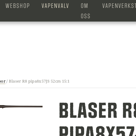
WEBSHOP
VAPENVALV
OM
VAPENVERKS
OSS
por
/
Blaser R8 pipa8x57JS 52cm 15:1
BLASER R
PIPA8X5