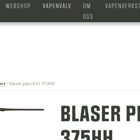
WEBSHOP
VAPENVALV
OM
VAPENVERKS
OSS
por
/
Blaser pipa R93 375HH
BLASER P
375HH