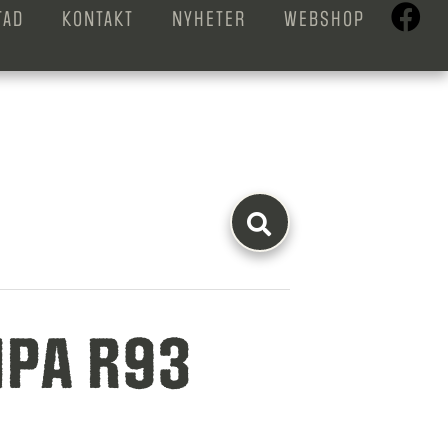
TAD
KONTAKT
NYHETER
WEBSHOP
IPA R93