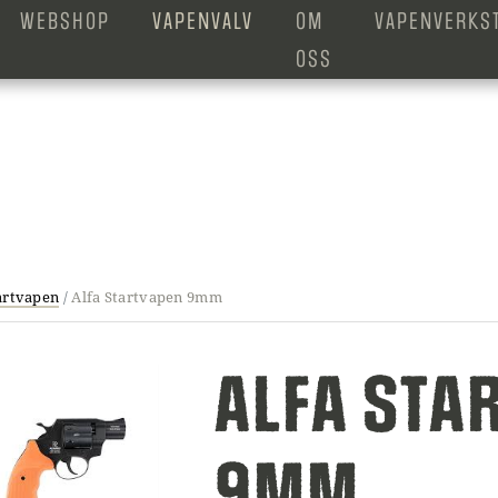
WEBSHOP
VAPENVALV
OM
VAPENVERKS
OSS
artvapen
/
Alfa Startvapen 9mm
ALFA STA
9MM