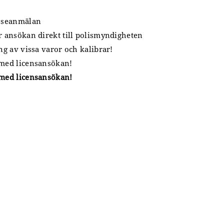
esseanmälan
ör ansökan direkt till polismyndigheten
ng av vissa varor och kalibrar!
 med licensansökan!
 med licensansökan!