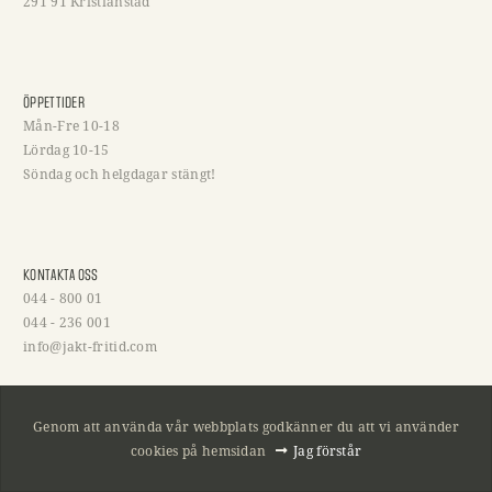
291 91 Kristianstad
ÖPPETTIDER
Mån-Fre 10-18
Lördag 10-15
Söndag och helgdagar stängt!
KONTAKTA OSS
044 - 800 01
044 - 236 001
info@jakt-fritid.com
2026 COPYRIGHT © HOLMGRENS VAPEN
Genom att använda vår webbplats godkänner du att vi använder
cookies på hemsidan
Jag förstår