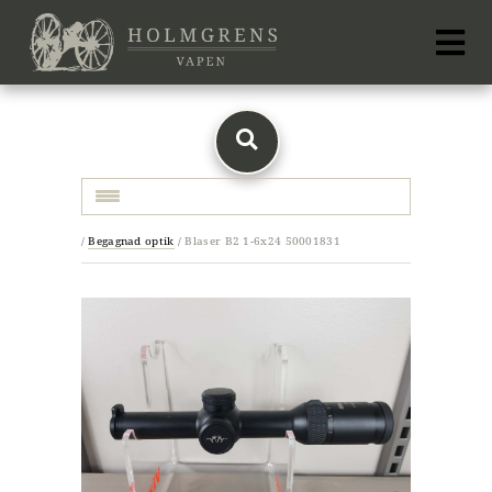
Toggle navigation
/
Begagnad optik
/
Blaser B2 1-6x24 50001831