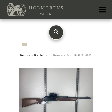
Toggle navigation
/
Kulgevär
/
Beg Kulgevär
/
Browning Bar 9,3x62 24-5811