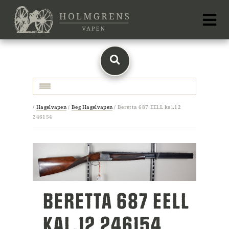
Toggle navigation
/
Hagelvapen
/
Beg Hagelvapen
/
Beretta 687 EELL kal.12
246154
BERETTA 687 EELL
KAL.12 246154