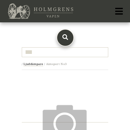
Toggle navigation
/
Ljuddämpare
/
Aimsport No3