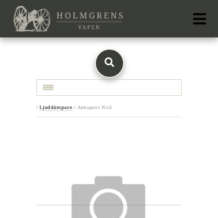
Toggle navigation
/
Ljuddämpare
/
Aimsport No3