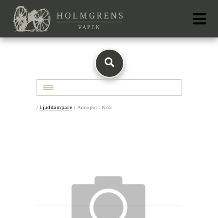
Toggle navigation
/
Ljuddämpare
/
Aimsport No5