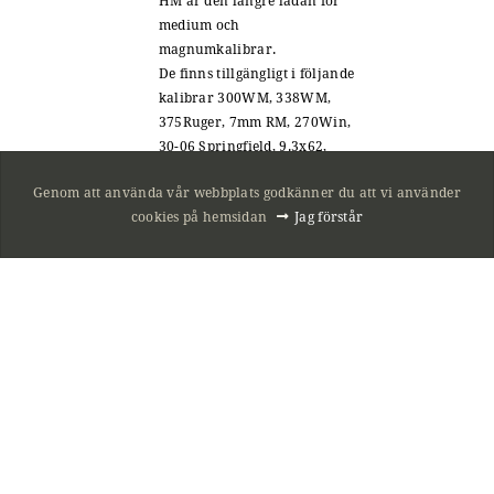
medium och
magnumkalibrar.
De finns tillgängligt i följande
kalibrar 300WM, 338WM,
375Ruger, 7mm RM, 270Win,
30-06 Springfield, 9.3x62,
8.5x63Reb, 8×57JS.
Genom att använda vår webbplats godkänner du att vi använder
Piplängder 560mm samt
cookies på hemsidan
Jag förstår
610mm och ø17/19mm.
Även denna modell väger ca 3
kg. Vapnen laddas i ett
avtagbart plåtmagasin,
med kapaciteten 5 skott i
standard och 4 skott till
magnum.
Intresseanmälan
Steel-Action.se
38990
kr