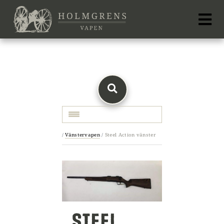
Toggle navigation
/
Vänstervapen
/
Steel Action vänster
STEEL