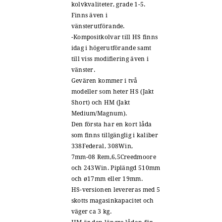
kolvkvaliteter, grade 1-5.
Finns även i
vänsterutförande.
-Kompositkolvar till HS finns
idag i högerutförande samt
till viss modifiering även i
vänster.
Gevären kommer i två
modeller som heter HS (Jakt
Short) och HM (Jakt
Medium/Magnum).
Den första har en kort låda
som finns tillgänglig i kaliber
338Federal, 308Win,
7mm-08 Rem,6,5Creedmoore
och 243Win. Piplängd 510mm
och ø17mm eller 19mm.
HS-versionen levereras med 5
skotts magasinkapacitet och
väger ca 3 kg.
HM är den längre lådan för