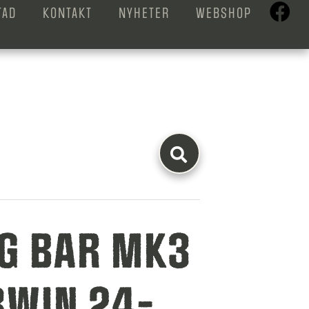
TAD
KONTAKT
NYHETER
WEBSHOP
G BAR MK3
8WIN 24-