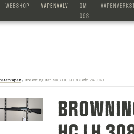
WEBSHOP
VAPENVALV
OM
VAPENVERKS
OSS
nstervapen
/
Browning Bar MK3 HC LH 308win 24-5943
BROWNIN
HC LH 30