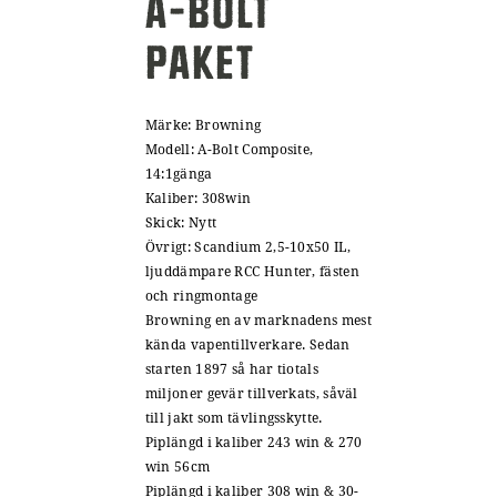
A-BOLT
PAKET
Märke: Browning
Modell: A-Bolt Composite,
14:1gänga
Kaliber: 308win
Skick: Nytt
Övrigt: Scandium 2,5-10x50 IL,
ljuddämpare RCC Hunter, fästen
och ringmontage
Browning en av marknadens mest
kända vapentillverkare. Sedan
starten 1897 så har tiotals
miljoner gevär tillverkats, såväl
till jakt som tävlingsskytte.
Piplängd i kaliber 243 win & 270
win 56cm
Piplängd i kaliber 308 win & 30-