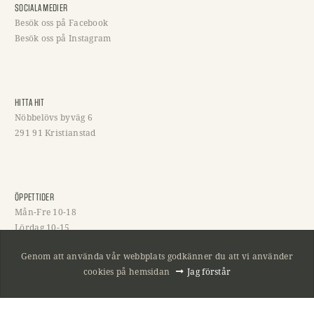
SOCIALA MEDIER
Besök oss på Facebook
Besök oss på Instagram
HITTA HIT
Nöbbelövs byväg 6
291 91 Kristianstad
ÖPPETTIDER
Mån-Fre 10-18
Lördag 10-15
Söndag och helgdagar stängt!
Genom att använda vår webbplats godkänner du att vi använder
cookies på hemsidan
Jag förstår
KONTAKTA OSS