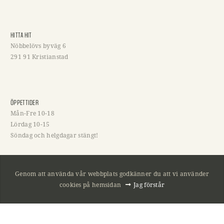
HITTA HIT
Nöbbelövs byväg 6
291 91 Kristianstad
ÖPPETTIDER
Mån-Fre 10-18
Lördag 10-15
Söndag och helgdagar stängt!
Genom att använda vår webbplats godkänner du att vi använder
KONTAKTA OSS
cookies på hemsidan
Jag förstår
044 - 800 01
044 - 236 001
info@jakt-fritid.com