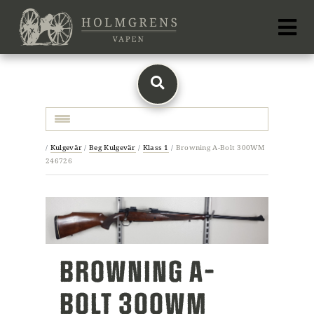
Toggle navigation
/
Kulgevär
/
Beg Kulgevär
/
Klass 1
/
Browning A-Bolt 300WM
246726
BROWNING A-
BOLT 300WM