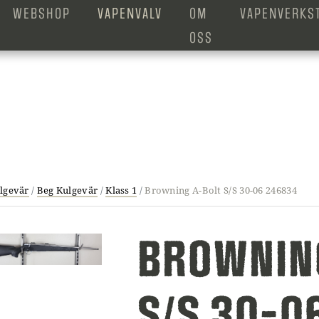
WEBSHOP
VAPENVALV
OM
VAPENVERKS
OSS
lgevär
/
Beg Kulgevär
/
Klass 1
/
Browning A-Bolt S/S 30-06 246834
BROWNIN
S/S 30-0