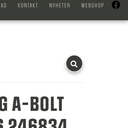
TAD
KONTAKT
NYHETER
WEBSHOP
G A-BOLT
6 246834