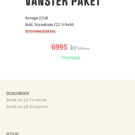
VÄNSTER PAKET
Savage 22LR
Inkl. Scandium C22 3-9x40
Intresseanmälan
6995
kr
8995
kr
Tillgänglig
SOCIALA MEDIER
Besök oss på Facebook
Besök oss på Instagram
HITTA HIT