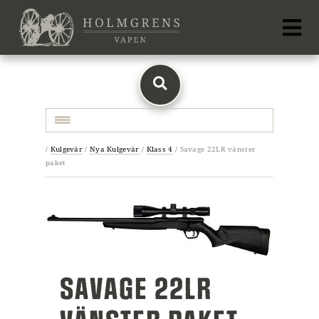
Toggle navigation
/
Kulgevär
/
Nya Kulgevär
/
Klass 4
/
Savage 22LR vänster
paket
SAVAGE 22LR