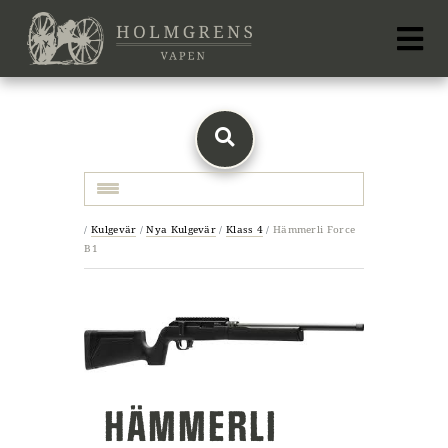
Toggle navigation
/
Kulgevär
/
Nya Kulgevär
/
Klass 4
/
Hämmerli Force
B1
HÄMMERLI