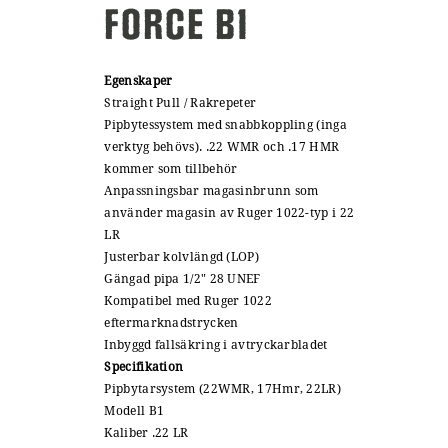
FORCE B1
Egenskaper
Straight Pull / Rakrepeter
Pipbytessystem med snabbkoppling (inga
verktyg behövs). .22 WMR och .17 HMR
kommer som tillbehör
Anpassningsbar magasinbrunn som
använder magasin av Ruger 1022-typ i 22
LR
Justerbar kolvlängd (LOP)
Gängad pipa 1/2" 28 UNEF
Kompatibel med Ruger 1022
eftermarknadstrycken
Inbyggd fallsäkring i avtryckarbladet
Specifikation
Pipbytarsystem (22WMR, 17Hmr, 22LR)
Modell B1
Kaliber .22 LR