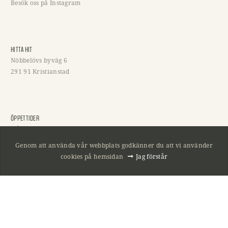
Besök oss på Instagram
HITTA HIT
Nöbbelövs byväg 6
291 91 Kristianstad
ÖPPETTIDER
Mån-Fre 10-18
Lördag 10-15
Genom att använda vår webbplats godkänner du att vi använder
Söndag och helgdagar stängt!
cookies på hemsidan
Jag förstår
KONTAKTA OSS
044 - 800 01
044 - 236 001