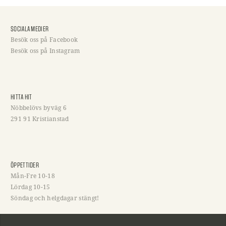
SOCIALA MEDIER
Besök oss på Facebook
Besök oss på Instagram
HITTA HIT
Nöbbelövs byväg 6
291 91 Kristianstad
ÖPPETTIDER
Mån-Fre 10-18
Lördag 10-15
Söndag och helgdagar stängt!