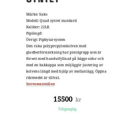
Märke: Sako
Modell: Quad syntet standard
Kaliber: 22LR
Piplängd:
Övrigt: Pipbytarsystem
Den raka polypropylenkolven med
glasfberförstärkning har pistolgrepp som är
försett med handutfyllnad på bägge sidor och
med en bakkappa som möjliggör justering av
kolvens längd med hjälp av mellanlägg. Öppna
riktmedel är tillval.
Intresseanmälan
15500
kr
Tillgänglig