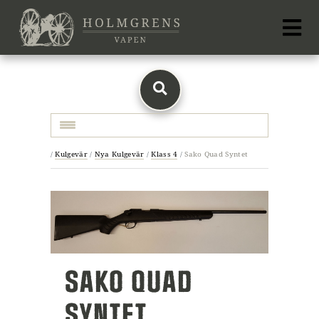
Toggle navigation
/
Kulgevär
/
Nya Kulgevär
/
Klass 4
/
Sako Quad Syntet
SAKO QUAD
SYNTET