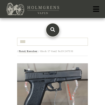
Toggle navigation
/
Pistol/ Revolver
/
Glock 17 Gen2 9x19 247531